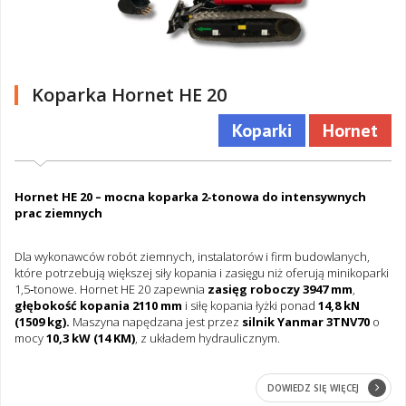
Koparka Hornet HE 20
Koparki
Hornet
Hornet HE 20 – mocna koparka 2‑tonowa do intensywnych
prac ziemnych
Dla wykonawców robót ziemnych, instalatorów i firm budowlanych,
które potrzebują większej siły kopania i zasięgu niż oferują minikoparki
1,5‑tonowe. Hornet HE 20 zapewnia
zasięg roboczy 3947 mm
,
głębokość kopania 2110 mm
i siłę kopania łyżki ponad
14,8 kN
(1509 kg).
Maszyna napędzana jest przez
silnik Yanmar 3TNV70
o
mocy
10,3 kW (14 KM)
, z układem hydraulicznym.
DOWIEDZ SIĘ WIĘCEJ