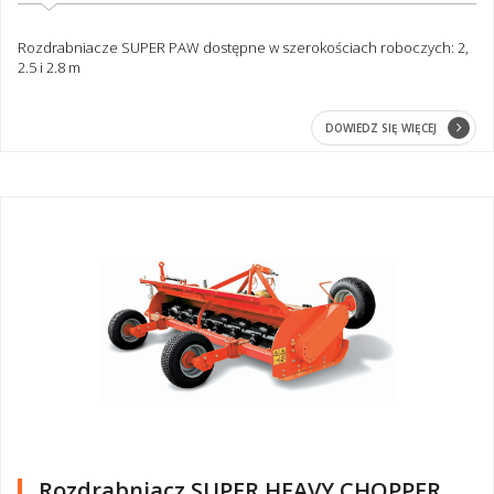
Rozdrabniacze SUPER PAW dostępne w szerokościach roboczych: 2,
2.5 i 2.8 m
DOWIEDZ SIĘ WIĘCEJ
Rozdrabniacz SUPER HEAVY CHOPPER