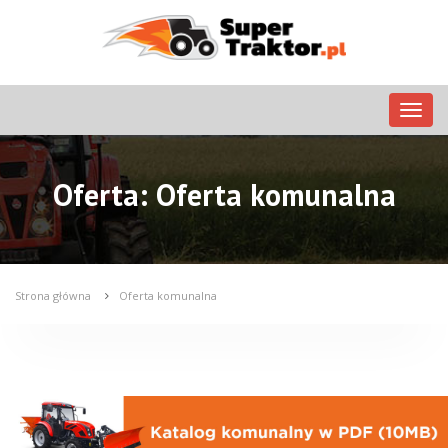
Nawig
Oferta: Oferta komunalna
Strona główna
Oferta komunalna