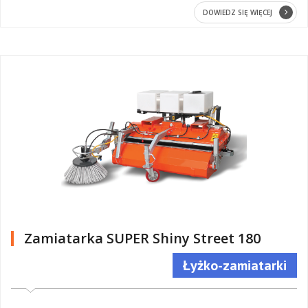
DOWIEDZ SIĘ WIĘCEJ
Zamiatarka SUPER Shiny Street 180
Łyżko-zamiatarki