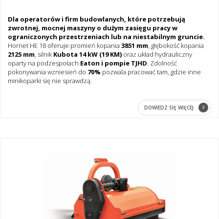
Dla operatorów i firm budowlanych, które potrzebują
zwrotnej, mocnej maszyny o dużym zasięgu pracy w
ograniczonych przestrzeniach lub na niestabilnym gruncie.
Hornet HE 18 oferuje promień kopania
3851 mm
, głębokość kopania
2125 mm
, silnik
Kubota 14 kW (19 KM)
oraz układ hydrauliczny
oparty na podzespołach
Eaton i pompie TJHD
. Zdolność
pokonywania wzniesień do
70%
pozwala pracować tam, gdzie inne
minikoparki się nie sprawdzą.
DOWIEDZ SIĘ WIĘCEJ