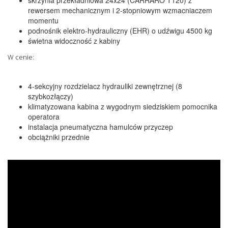
skrzynia przekładniowa 24x24 (CARRARO T120) z
rewersem mechanicznym i 2-stopniowym wzmacniaczem
momentu
podnośnik elektro-hydrauliczny (EHR) o udźwigu 4500 kg
świetna widoczność z kabiny
W cenie:
4-sekcyjny rozdzielacz hydrauliki zewnętrznej (8
szybkozłączy)
klimatyzowana kabina z wygodnym siedziskiem pomocnika
operatora
instalacja pneumatyczna hamulców przyczep
obciążniki przednie