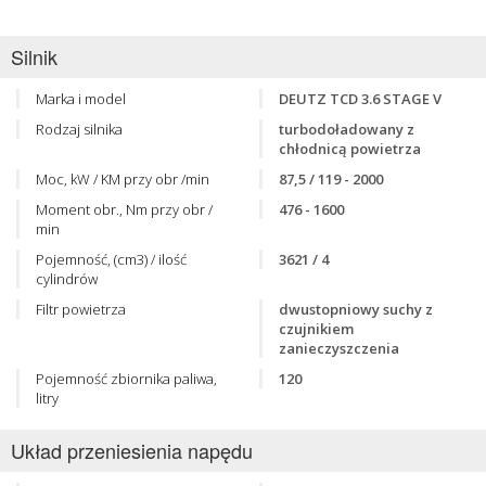
Silnik
Marka i model
DEUTZ TCD 3.6 STAGE V
Rodzaj silnika
turbodoładowany z
chłodnicą powietrza
Moc, kW / KM przy obr /min
87,5 / 119 - 2000
Moment obr., Nm przy obr /
476 - 1600
min
Pojemność, (cm3) / ilość
3621 / 4
cylindrów
Filtr powietrza
dwustopniowy suchy z
czujnikiem
zanieczyszczenia
Pojemność zbiornika paliwa,
120
litry
Układ przeniesienia napędu