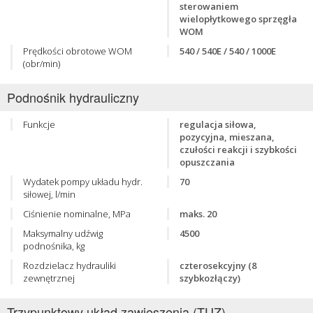
sterowaniem
wielopłytkowego sprzęgła
WOM
Prędkości obrotowe WOM
540 / 540E / 540 / 1000E
(obr/min)
Podnośnik hydrauliczny
Funkcje
regulacja siłowa,
pozycyjna, mieszana,
czułości reakcji i szybkości
opuszczania
Wydatek pompy układu hydr.
70
siłowej, l/min
Ciśnienie nominalne, MPa
maks. 20
Maksymalny udźwig
4500
podnośnika, kg
Rozdzielacz hydrauliki
czterosekcyjny (8
zewnętrznej
szybkozłączy)
Trzypunktowy układ zawieszenia (TUZ)