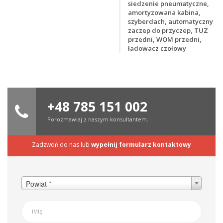
siedzenie pneumatyczne,
amortyzowana kabina,
szyberdach, automatyczny
zaczep do przyczep, TUZ
przedni, WOM przedni,
ładowacz czołowy
+48 785 151 002
Porozmawiaj z naszym konsultantem.
Zadzwoń do nas lub
wypełnij formularz kontaktowy
Powiat *