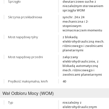
Sprzęgło
dwutarczowe suche z
niezależnym sterowaniem
sprzęgła WOM
Skrzynia przekładniowa
synchr. 24 x 24
mechaniczna i 2-
stopniowym
wzmacniaczem momentu
Most napędowy tylny
z blokadą
elektrohydrauliczną mech.
różnicowego i zwolnicami
planetarnymi
Most napędowy przedni
załączany
elektrohydraulicznie, z
blokadą automatyczną
mech. różnicowego i
zwolnicami planetarnymi
Prędkość maksymalna, km/h
40
Wał Odbioru Mocy (WOM)
Typ
niezależny z
elektrohydraulicznym