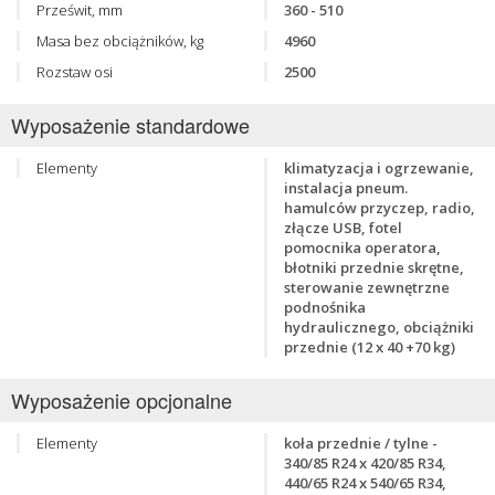
Prześwit, mm
360 - 510
Masa bez obciążników, kg
4960
Rozstaw osi
2500
Wyposażenie standardowe
Elementy
klimatyzacja i ogrzewanie,
instalacja pneum.
hamulców przyczep, radio,
złącze USB, fotel
pomocnika operatora,
błotniki przednie skrętne,
sterowanie zewnętrzne
podnośnika
hydraulicznego, obciążniki
przednie (12 x 40 +70 kg)
Wyposażenie opcjonalne
Elementy
koła przednie / tylne -
340/85 R24 x 420/85 R34,
440/65 R24 x 540/65 R34,