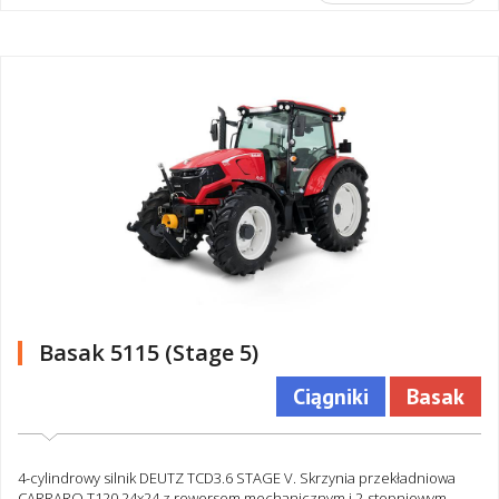
Basak 5115 (Stage 5)
Ciągniki
Basak
4-cylindrowy silnik DEUTZ TCD3.6 STAGE V. Skrzynia przekładniowa
CARRARO T120 24x24 z rewersem mechanicznym i 2-stopniowym