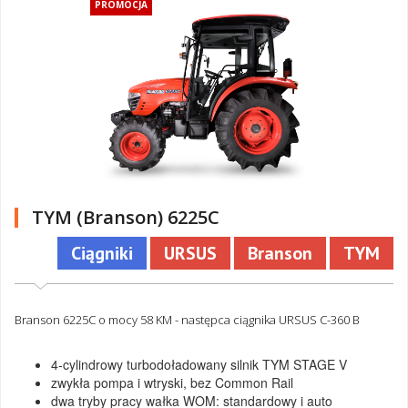
PROMOCJA
TYM (Branson) 6225C
Ciągniki
URSUS
Branson
TYM
Branson 6225C o mocy 58 KM - następca ciągnika URSUS C-360 B
4-cylindrowy turbodoładowany silnik TYM STAGE V
zwykła pompa i wtryski, bez Common Rail
dwa tryby pracy wałka WOM: standardowy i auto