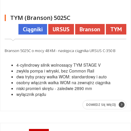
TYM (Branson) 5025C
Ciągniki
URSUS
Branson
TYM
Branson 5025C o mocy 48 KM - następca ciągnika URSUS C-350 B
4-cylindrowy silnik wolnossący TYM STAGE V
zwykła pompa i wtryski, bez Common Rail
dwa tryby pracy wałka WOM: standardowy i auto
osobny włącznik wałka WOM na zewnątrz ciągnika
niski promień skrętu - zaledwie 2890 mm
wyłącznik prądu
DOWIEDZ SIĘ WIĘCEJ