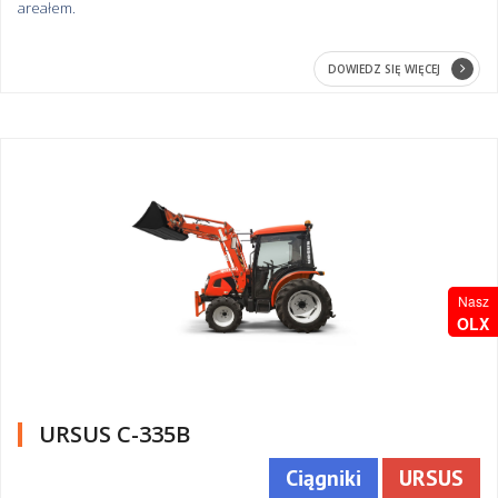
areałem.
DOWIEDZ SIĘ WIĘCEJ
Nasz
OLX
URSUS C-335B
Ciągniki
URSUS