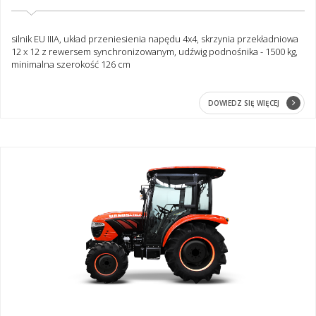
silnik EU IIIA, układ przeniesienia napędu 4x4, skrzynia przekładniowa
12 x 12 z rewersem synchronizowanym, udźwig podnośnika - 1500 kg,
minimalna szerokość 126 cm
DOWIEDZ SIĘ WIĘCEJ