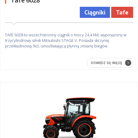
Tafe 6028
Ciągniki
Tafe
TAFE 6028 to wszechstronny ciągnik o mocy 24,4 KM, wyposażony w
trzycylindrowy silnik Mitsubishi STAGE V. Posiada skrzynię
przekładniową 9x3, umożliwiającą płynną zmianę biegów.
DOWIEDZ SIĘ WIĘCEJ