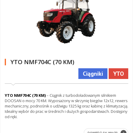
YTO NMF704C (70 KM)
Ciągniki
YTO
YTO NMF704C (70 KM)
– Ciągnik z turbodoładowanym silnikiem
DOOSAN o mocy 70 KM. Wyposażony w skrzynię biegów 12x12, rewers
mechaniczny, podnośnik o udźwigu 1325 kg oraz kabinę z klimatyzacją.
Idealny wybór do prac w średnich i dużych gospodarstwach. Dostępny
od ręki.