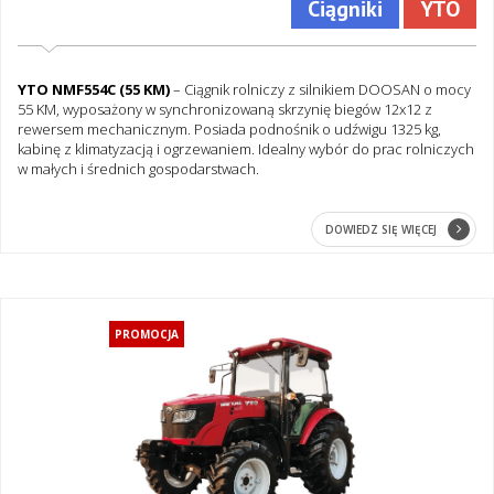
Ciągniki
YTO
YTO NMF554C (55 KM)
– Ciągnik rolniczy z silnikiem DOOSAN o mocy
55 KM, wyposażony w synchronizowaną skrzynię biegów 12x12 z
rewersem mechanicznym. Posiada podnośnik o udźwigu 1325 kg,
kabinę z klimatyzacją i ogrzewaniem. Idealny wybór do prac rolniczych
w małych i średnich gospodarstwach.
DOWIEDZ SIĘ WIĘCEJ
PROMOCJA