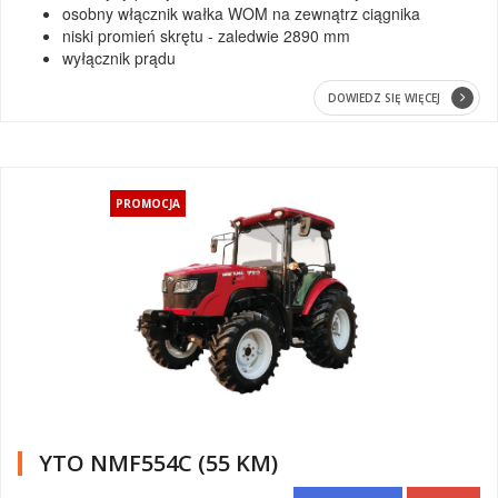
osobny włącznik wałka WOM na zewnątrz ciągnika
niski promień skrętu - zaledwie 2890 mm
wyłącznik prądu
DOWIEDZ SIĘ WIĘCEJ
PROMOCJA
YTO NMF554C (55 KM)