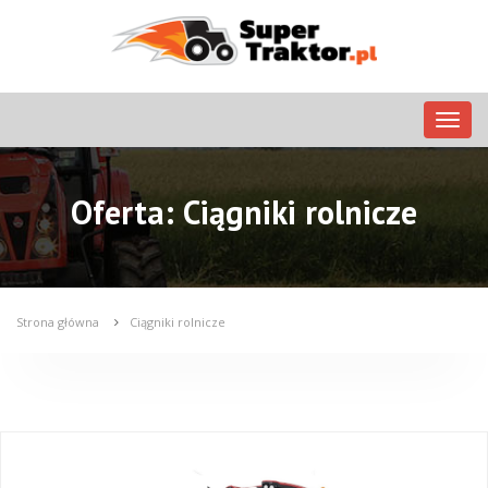
Nawig
Oferta: Ciągniki rolnicze
Strona główna
Ciągniki rolnicze