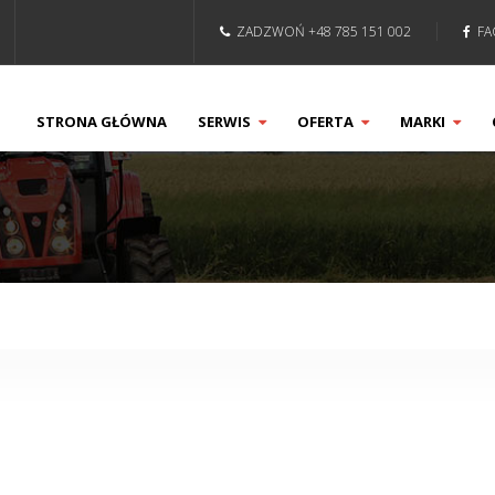
ZADZWOŃ +48 785 151 002
FA
STRONA GŁÓWNA
SERWIS
OFERTA
MARKI