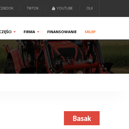
CEBOOK
TIKTOK
YOUTUBE
OLX
CZĘŚCI
FIRMA
FINANSOWANIE
SKLEP
Basak