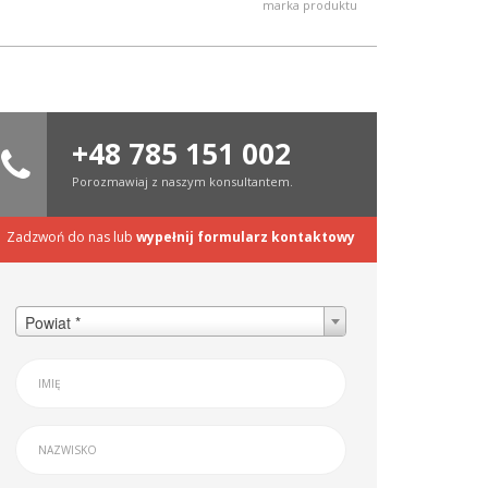
marka produktu
+48 785 151 002
Porozmawiaj z naszym konsultantem.
Zadzwoń do nas lub
wypełnij formularz kontaktowy
Powiat *