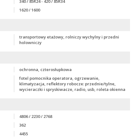
340 / 85R24 - 420 / 85R34
1620 / 1600
transportowy etażowy, rolniczy wychylny i przedni
holowniczy
ochronna, czterosłupkowa
fotel pomocnika operatora, ogrzewanie,
klimatyzacja, reflektory robocze: przednie/tylne,
wycieraczki i spryskiwacze, radio, usb, roleta okienna
4806 / 2230 / 2768
362
4455