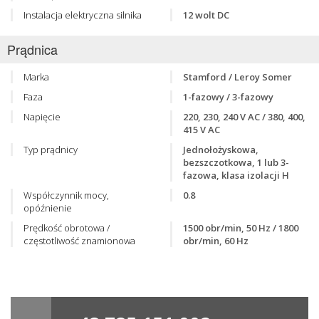
Instalacja elektryczna silnika
12 wolt DC
Prądnica
Marka
Stamford / Leroy Somer
Faza
1-fazowy / 3-fazowy
Napięcie
220, 230, 240 V AC / 380, 400,
415 V AC
Typ prądnicy
Jednołożyskowa,
bezszczotkowa, 1 lub 3-
fazowa, klasa izolacji H
Współczynnik mocy,
0.8
opóźnienie
Prędkość obrotowa /
1500 obr/min, 50 Hz / 1800
częstotliwość znamionowa
obr/min, 60 Hz