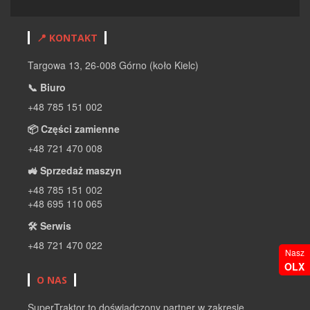
📍 KONTAKT
Targowa 13, 26-008 Górno (koło Kielc)
📞 Biuro
+48 785 151 002
📦 Części zamienne
+48 721 470 008
🚜 Sprzedaż maszyn
+48 785 151 002
+48 695 110 065
🛠 Serwis
+48 721 470 022
Nasz
OLX
O NAS
SuperTraktor to doświadczony partner w zakresie