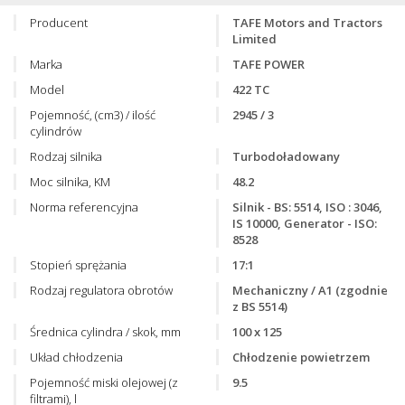
Producent
TAFE Motors and Tractors
Limited
Marka
TAFE POWER
Model
422 TC
Pojemność, (cm3) / ilość
2945 / 3
cylindrów
Rodzaj silnika
Turbodoładowany
Moc silnika, KM
48.2
Norma referencyjna
Silnik - BS: 5514, ISO : 3046,
IS 10000, Generator - ISO:
8528
Stopień sprężania
17:1
Rodzaj regulatora obrotów
Mechaniczny / A1 (zgodnie
z BS 5514)
Średnica cylindra / skok, mm
100 x 125
Układ chłodzenia
Chłodzenie powietrzem
Pojemność miski olejowej (z
9.5
filtrami), l