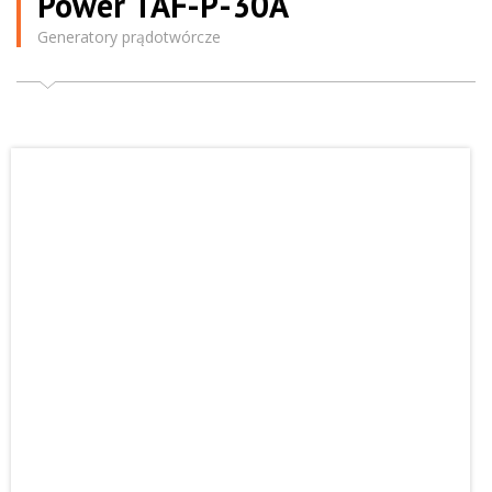
Power TAF-P-30A
Generatory prądotwórcze