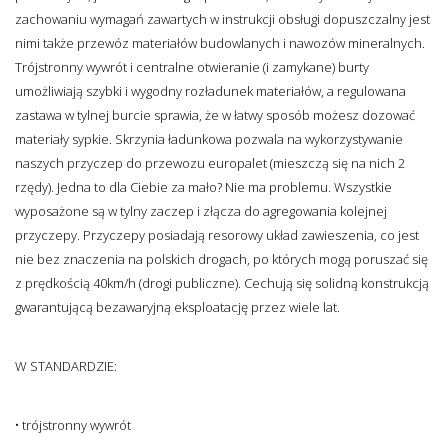
zachowaniu wymagań zawartych w instrukcji obsługi dopuszczalny jest
nimi także przewóz materiałów budowlanych i nawozów mineralnych.
Trójstronny wywrót i centralne otwieranie (i zamykane) burty
umożliwiają szybki i wygodny rozładunek materiałów, a regulowana
zastawa w tylnej burcie sprawia, że w łatwy sposób możesz dozować
materiały sypkie. Skrzynia ładunkowa pozwala na wykorzystywanie
naszych przyczep do przewozu europalet (mieszczą się na nich 2
rzędy). Jedna to dla Ciebie za mało? Nie ma problemu. Wszystkie
wyposażone są w tylny zaczep i złącza do agregowania kolejnej
przyczepy. Przyczepy posiadają resorowy układ zawieszenia, co jest
nie bez znaczenia na polskich drogach, po których mogą poruszać się
z prędkością 40km/h (drogi publiczne). Cechują się solidną konstrukcją
gwarantującą bezawaryjną eksploatację przez wiele lat.
W STANDARDZIE:
• trójstronny wywrót