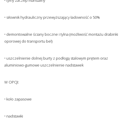
• tylny zaczep manualny
• siłownik hydrauliczny przewyższający ładowność o 50%
• demontowalne ściany boczne i tylna (możliwość montażu drabinki
oporowej do transportu bel)
• uszczelnienie dolnej burty z podłogą stalowym prętem oraz
aluminiowo-gumowe uszczelnienie nadstawek
W OPCJI:
• koło zapasowe
• nadstawki