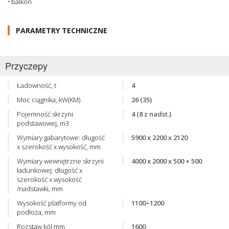
• balkon
PARAMETRY TECHNICZNE
Przyczepy
Ładowność, t
4
Moc ciągnika, kW(KM)
26 (35)
Pojemność skrzyni
4 (8 z nadst.)
podstawowej, m3
Wymiary gabarytowe: długość
5900 x 2200 x 2120
x szerokość x wysokość, mm
Wymiary wewnętrzne skrzyni
4000 x 2000 x 500 + 500
ładunkowej: długość x
szerokość x wysokość
/nadstawki, mm
Wysokość platformy od
1100÷1200
podłoża, mm
Rozstaw kół,mm
1600