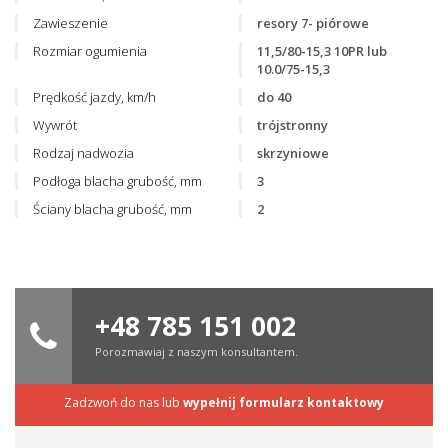
Zawieszenie
resory 7- piórowe
Rozmiar ogumienia
11,5/80-15,3 10PR lub
10.0/75-15,3
Prędkość jazdy, km/h
do 40
Wywrót
trójstronny
Rodzaj nadwozia
skrzyniowe
Podłoga blacha grubość, mm
3
Ściany blacha grubość, mm
2
+48 785 151 002
Porozmawiaj z naszym konsultantem.
Zadzwoń do nas lub
wypełnij formularz kontaktowy