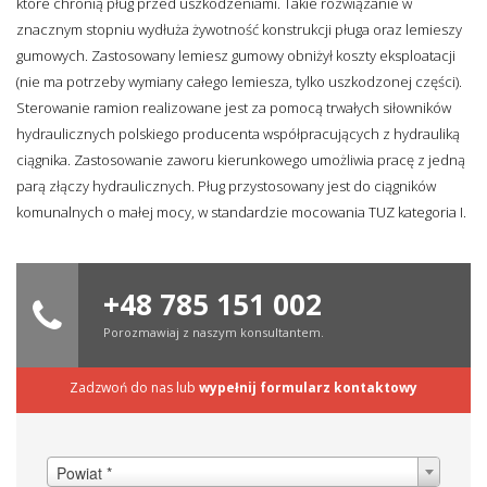
które chronią pług przed uszkodzeniami. Takie rozwiązanie w
znacznym stopniu wydłuża żywotność konstrukcji pługa oraz lemieszy
gumowych. Zastosowany lemiesz gumowy obniżył koszty eksploatacji
(nie ma potrzeby wymiany całego lemiesza, tylko uszkodzonej części).
Sterowanie ramion realizowane jest za pomocą trwałych siłowników
hydraulicznych polskiego producenta współpracujących z hydrauliką
ciągnika. Zastosowanie zaworu kierunkowego umożliwia pracę z jedną
parą złączy hydraulicznych. Pług przystosowany jest do ciągników
komunalnych o małej mocy, w standardzie mocowania TUZ kategoria I.
+48 785 151 002
Porozmawiaj z naszym konsultantem.
Zadzwoń do nas lub
wypełnij formularz kontaktowy
Powiat *